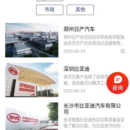
市政
其他
郑州日产汽车
郑州日产在空压机冷却系统中配备
由多灵生产的自清洗过滤器使用后
经确认，循环水冷却器无水垢生
2022-04-13
成，淤泥大大降低，并提高了冷却
器冷却效果，降低了运行能耗及维
修费用，很好地保护了空压机的正
深圳比亚迪
常运行。
多灵为客户选用了自清洗过滤器设
备，该设备可以解决工业生产中，
焊接水系统中的杂质与固体悬浮
2022-04-13
物，如焊接时被卷入的金属、树
脂、松香等等。
长沙市比亚迪汽车有限公
司
多灵根据比亚迪的实际需求量身定
做了解决方案，为比亚迪节约的时