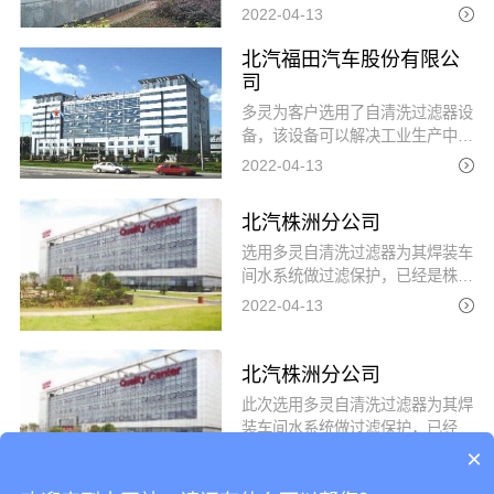
间与资金的成本。借鉴自清洗过滤
2022-04-13
器在深圳比亚迪的应用过程中的经
验，提供了更加完善的焊接水过滤
北汽福田汽车股份有限公
系统方案。
司
多灵为客户选用了自清洗过滤器设
备，该设备可以解决工业生产中，
冷却水系统中的杂质与固体悬浮
2022-04-13
物。为生产系统提供符合工艺要求
的水质，保证水系统的正常工艺水
北汽株洲分公司
回用。滤网选择了100微米的多层
复合滤网。
选用多灵自清洗过滤器为其焊装车
间水系统做过滤保护，已经是株洲
北汽二次运用。
2022-04-13
北汽株洲分公司
此次选用多灵自清洗过滤器为其焊
装车间水系统做过滤保护，已经是
株洲北汽再次运用。
×
2022-04-13