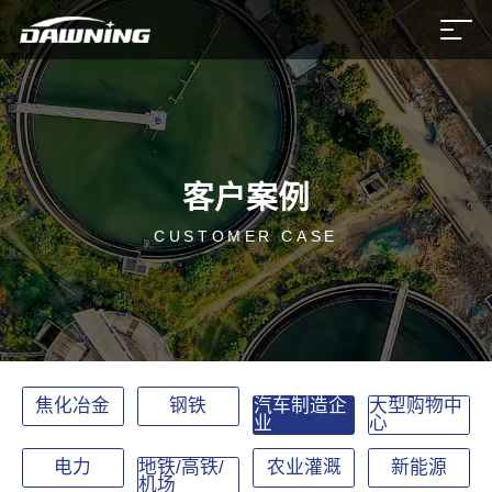
客户案例
CUSTOMER CASE
焦化冶金
钢铁
汽车制造企
大型购物中
业
心
电力
地铁/高铁/
农业灌溉
新能源
机场