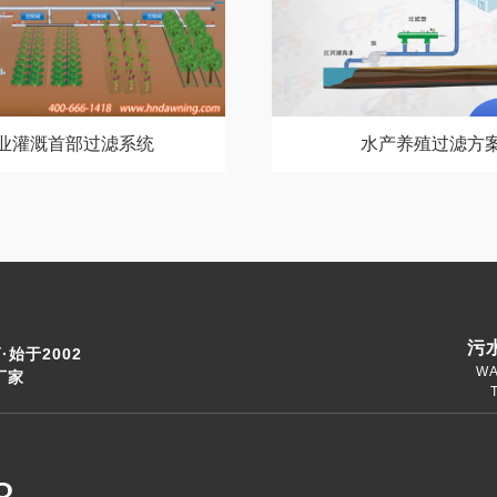
业灌溉首部过滤系统
水产养殖过滤方
污
始于2002
WA
厂家