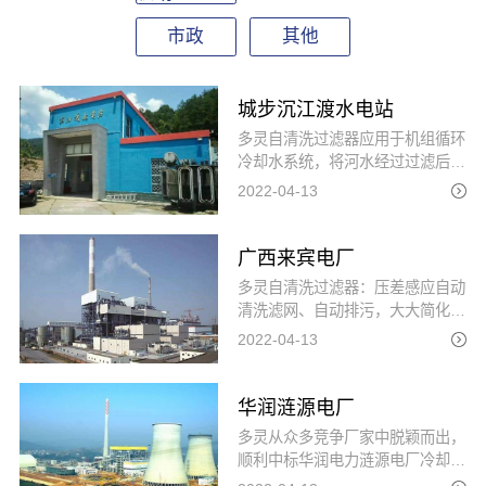
市政
其他
城步沉江渡水电站
多灵自清洗过滤器应用于机组循环
冷却水系统，将河水经过过滤后循
环冷却机组，对保护机组系统起到
2022-04-13
了至关重要的作用。
广西来宾电厂
多灵自清洗过滤器：压差感应自动
清洗滤网、自动排污，大大简化了
人工操作工序，有助于实现整个系
2022-04-13
统的无人化管理。广泛应用于空
调、电厂、污水处理厂、冶金、钢
铁等行业水过滤。是新城市环保的
华润涟源电厂
亮点。
多灵从众多竞争厂家中脱颖而出，
顺利中标华润电力涟源电厂冷却循
环水系统的自清洗过滤器项目，经