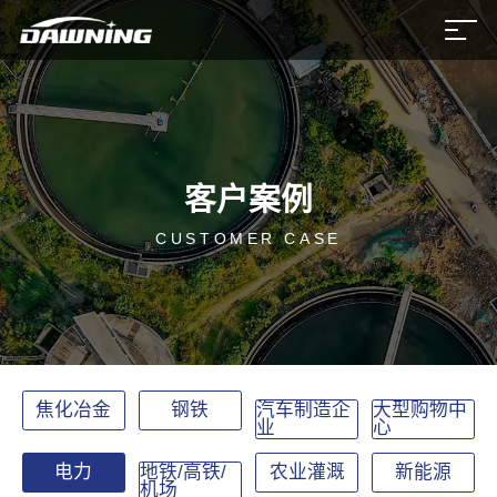
客户案例
CUSTOMER CASE
焦化冶金
钢铁
汽车制造企
大型购物中
业
心
电力
地铁/高铁/
农业灌溉
新能源
机场