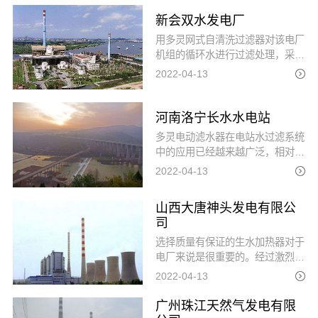
技术确认、图纸确认，选定全自动
自清洗过滤器作为该系统过滤解决
新会双水发电厂
方案。
用多灵网式自清洗过滤器对该电厂
机组的循环水进行过滤处理，采用
全不锈钢材质，运用电机带动自清
2022-04-13
洗过滤器滤网内的清洗刷，被滤网
所拦截下来的杂质从排污阀排出，
清洗时系统不断流，具有过滤精度
河南洛宁长水水电站
高、反清时间短、清洗水量少、压
多灵电动滤水器在电站水过滤系统
力损失小等优点，可以保障该电厂
中的应用已经越来越广泛，相对于
循环水的稳定运行。
一般的水过滤系统，由于电站中水
2022-04-13
质的特殊性，选用双滤筒的电动滤
水器更能符合电站水过滤的技术要
山西大唐神头发电有限公
求。
司
选择质量有保证的生水加热器对于
电厂来说是很重要的。经过激烈竞
争，神头发电厂选择了我公司生产
2022-04-13
的生水加热系统，多灵能从众多供
应商中脱颖而出，顺利中标山西神
广州珠江天然气发电有限
投发电有限公司废水处理系统生水