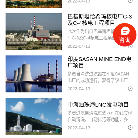
2022-04-13
过一段时间的运行，自清洗过滤器
运行稳定，
巴基斯坦恰希玛核电厂C-3
及C-4核电工程项目
此次作为出口巴基斯坦恰希玛核电
厂C-3及C-4核电工程项目的水过
滤系统供应商，多灵过滤对产品质
2022-04-13
量做了严格的生产运作标准。
印度SASAN MINE END电
厂项目
多灵自清洗过滤器在印度SASAN
电厂的成功运行，获得了该电厂的
信任，第二期北坑区域项目已确定
2022-04-13
再次使用多灵全自动自清洗过滤器
中海油珠海LNG发电项目
多灵过滤自清洗过滤器可在线实现
自动清洗、自动排污等功能，多灵
环境结合中海油珠海LNG发电项
2022-04-13
目冷却循环水系统水质情况，通过