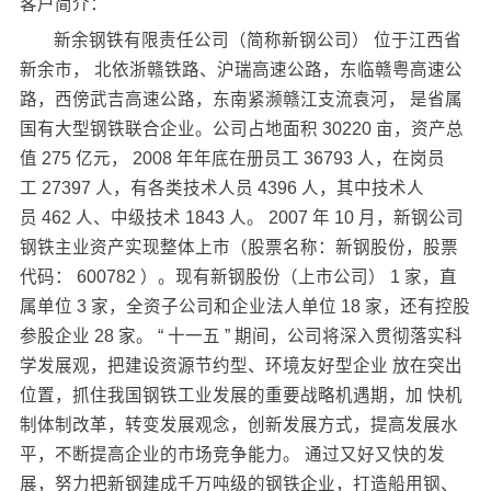
客户简介：
新余钢铁有限责任公司（简称新钢公司） 位于江西省
新余市， 北依浙赣铁路、沪瑞高速公路，东临赣粤高速公
路，西傍武吉高速公路，东南紧濒赣江支流袁河， 是省属
国有大型钢铁联合企业。公司占地面积 30220 亩，资产总
值 275 亿元， 2008 年年底在册员工 36793 人，在岗员
工 27397 人，有各类技术人员 4396 人，其中技术人
员 462 人、中级技术 1843 人。 2007 年 10 月，新钢公司
钢铁主业资产实现整体上市（股票名称：新钢股份，股票
代码： 600782 ）。现有新钢股份（上市公司） 1 家，直
属单位 3 家，全资子公司和企业法人单位 18 家，还有控股
参股企业 28 家。 “ 十一五 ” 期间，公司将深入贯彻落实科
学发展观，把建设资源节约型、环境友好型企业 放在突出
位置，抓住我国钢铁工业发展的重要战略机遇期，加 快机
制体制改革，转变发展观念，创新发展方式，提高发展水
平，不断提高企业的市场竞争能力。 通过又好又快的发
展，努力把新钢建成千万吨级的钢铁企业，打造船用钢、