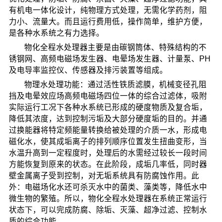
有机电一体化设计，纯物理方式处理，无需化学药剂，阻
力小、流量大。而且运行费用低，操作简单，维护方便，
是各种水系统之有力选择。
物化全程水处理器主要是由碳钢筒体、特殊结构的不
锈钢网、高频电磁场发生器、电晕场发生器、计量泵、PH
及电导率监控仪、传感器及排污装置等组成。
物理水处理功能：通过活性铁质滤膜，机械变径孔阻
挡及电晕效应场高频电磁场四位一体的综合过滤体，吸附
实际运行工况下各种水系统已形成的硬度物质及复合垢，
降低其浓度，达到控制污垢及大部分硬度垢的目的。并通
过换能器将特定频能量转换给被处理的介质一水，形成电
磁化水，使其成垢离子的排列顺序位置发生扭曲变形，当
水温升高到一定程度时，处理后的水需经过较长一段时间
方能恢复到原来的状态。在此阶段，成垢几率低，同时器
壁金属离子受到控制，对无垢系统具有防腐蚀作用。此
外：电磁场化水还可杀灭水中的菌类、藻类等，降低水中
微生物的繁殖。所以，物化全程水处理器在系统正常运行
状态下，可以完成防腐、除垢、灭藻、超净过滤、控制水
质的综合功能。