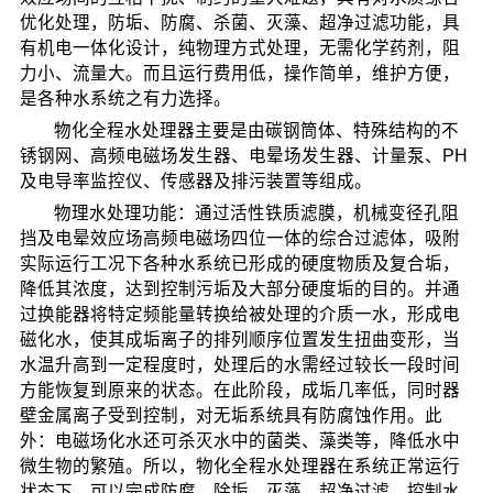
优化处理，防垢、防腐、杀菌、灭藻、超净过滤功能，具
有机电一体化设计，纯物理方式处理，无需化学药剂，阻
力小、流量大。而且运行费用低，操作简单，维护方便，
是各种水系统之有力选择。
物化全程水处理器主要是由碳钢筒体、特殊结构的不
锈钢网、高频电磁场发生器、电晕场发生器、计量泵、PH
及电导率监控仪、传感器及排污装置等组成。
物理水处理功能：通过活性铁质滤膜，机械变径孔阻
挡及电晕效应场高频电磁场四位一体的综合过滤体，吸附
实际运行工况下各种水系统已形成的硬度物质及复合垢，
降低其浓度，达到控制污垢及大部分硬度垢的目的。并通
过换能器将特定频能量转换给被处理的介质一水，形成电
磁化水，使其成垢离子的排列顺序位置发生扭曲变形，当
水温升高到一定程度时，处理后的水需经过较长一段时间
方能恢复到原来的状态。在此阶段，成垢几率低，同时器
壁金属离子受到控制，对无垢系统具有防腐蚀作用。此
外：电磁场化水还可杀灭水中的菌类、藻类等，降低水中
微生物的繁殖。所以，物化全程水处理器在系统正常运行
状态下，可以完成防腐、除垢、灭藻、超净过滤、控制水