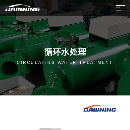
循环水处理
CIRCULATING WATER TREATMENT