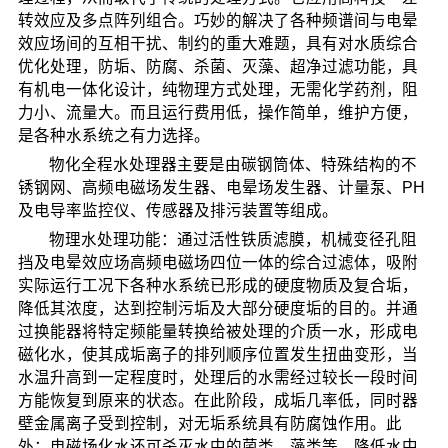
转效应及多点阵列组合。巧妙的解决了各种频谱间与电晕
效应场间的互相干扰、制约的重大难题，具有对水质综合
优化处理，防垢、防腐、杀菌、灭藻、超净过滤功能，具
有机电一体化设计，纯物理方式处理，无需化学药剂，阻
力小、流量大。而且运行费用低，操作简单，维护方便，
是各种水系统之有力选择。
物化全程水处理器主要是由碳钢筒体、特殊结构的不
锈钢网、高频电磁场发生器、电晕场发生器、计量泵、PH
及电导率监控仪、传感器及排污装置等组成。
物理水处理功能：通过活性铁质滤膜，机械变径孔阻
挡及电晕效应场高频电磁场四位一体的综合过滤体，吸附
实际运行工况下各种水系统已形成的硬度物质及复合垢，
降低其浓度，达到控制污垢及大部分硬度垢的目的。并通
过换能器将特定频能量转换给被处理的介质一水，形成电
磁化水，使其成垢离子的排列顺序位置发生扭曲变形，当
水温升高到一定程度时，处理后的水需经过较长一段时间
方能恢复到原来的状态。在此阶段，成垢几率低，同时器
壁金属离子受到控制，对无垢系统具有防腐蚀作用。此
外：电磁场化水还可杀灭水中的菌类、藻类等，降低水中